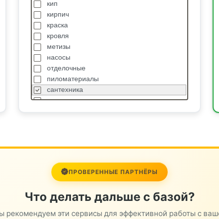
кип
кирпич
краска
кровля
метизы
насосы
отделочные
пиломатериалы
сантехника
спецодежда
станки
стройтехника
сыпучие
транспортные услуги
трубопроводная арматура
цветной металл
ПРОВЕРЕННЫЕ ПАРТНЁРЫ
Что делать дальше с базой?
ы рекомендуем эти сервисы для эффективной работы с ваш