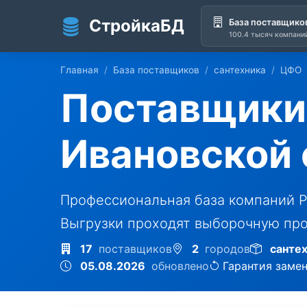
СтройкаБД
База поставщико
100.4 тысяч компани
Перейти к основному содержанию
Главная
База поставщиков
сантехника
ЦФО
Поставщики 
Ивановской 
Профессиональная база компаний Р
Выгрузки проходят выборочную про
17
поставщиков
2
городов
санте
05.08.2026
обновлено
Гарантия заме