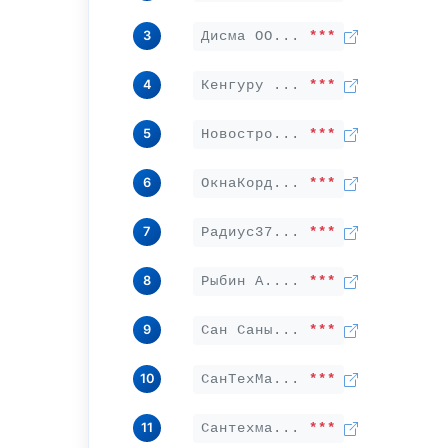
3
Дисма ОО...
***
4
Кенгуру ...
***
5
Новостро...
***
6
ОкнаКорд...
***
7
Радиус37...
***
8
Рыбин А....
***
9
Сан Саны...
***
10
СанТехМа...
***
11
Сантехма...
***