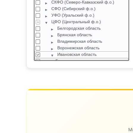
СКФО (Северо-Кавказский ф.о.)
СФО (Сибирский ф.о.)
УФО (Уральский ф.о.)
ЦФО (Центральный ф.о.)
Белгородская область
Брянская область
Владимирская область
Воронежская область
Ивановская область
Беляницы
Богданиха
Вичуга
Гаврилов Посад
Железнодорожный
Заволжск
Иваново
М