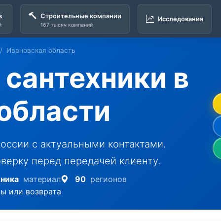
в
Строительные компании
Исследования
й
167 тысяч компаний
Ивановская область
сантехники в
области
оссии с актуальными контактами.
верку перед передачей клиенту.
хника
материал
90
регионов
ны или возврата