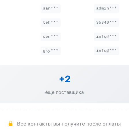
san***
admin***
teh***
35340***
cen***
info@***
gky***
info@***
+2
еще поставщика
Все контакты вы получите после оплаты