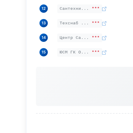
12
Сантехни...
***
13
Техснаб ...
***
14
Центр Са...
***
15
ЮСМ ГК О...
***