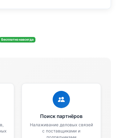
Бесплатно навсегда
Поиск партнёров
в,
Налаживание деловых связей
ных
с поставщиками и
подрядчиками