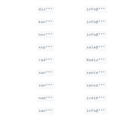
dis***
info@***
ken***
info@***
nov***
info@***
кор***
sale@***
rad***
Radiu***
san***
sante***
san***
sansa***
nam***
iv416***
san***
info@***