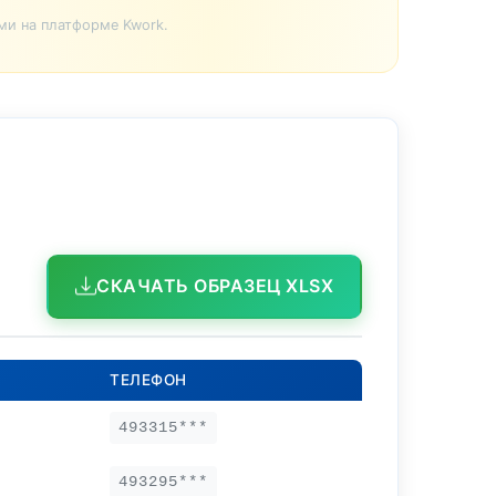
ми на платформе Kwork.
СКАЧАТЬ ОБРАЗЕЦ XLSX
ТЕЛЕФОН
493315***
493295***