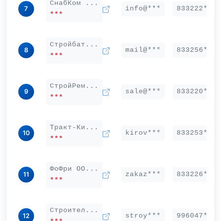
СнабКом ...
info@***
833222***
7
***
Стройбат...
mail@***
833256***
8
***
СтройРем...
sale@***
833220***
9
***
Тракт-Ки...
kirov***
833253***
10
***
ФоФри ОО...
zakaz***
833226***
11
***
Строител...
stroy***
996047***
12