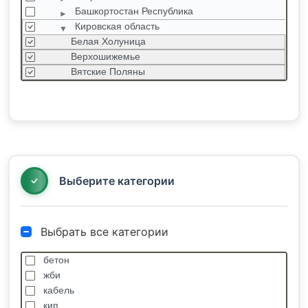
Башкортостан Республика
Кировская область
Белая Холуница
Верхошижемье
Вятские Поляны
Гуренки
Загарье
Зуевка
Калинино
Кильмезь
Киров
Выберите категории
Выбрать все категории
бетон
жби
кабель
кип