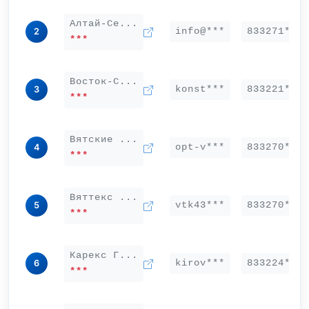
Алтай-Се...
info@***
833271***
2
***
Восток-С...
konst***
833221***
3
***
Вятские ...
opt-v***
833270***
4
***
Вяттекс ...
vtk43***
833270***
5
***
Карекс Г...
kirov***
833224***
6
***