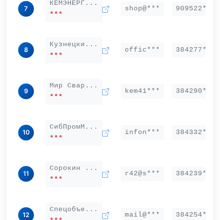
КЕМЭНЕРГ...
shop@***
909522***
7
***
Кузнецки...
offic***
384277***
8
***
Мир Свар...
kem41***
384290***
9
***
СибПромМ...
infon***
384332***
10
***
Сорокин ...
r42@s***
384239***
11
***
Спецобъе...
mail@***
384254***
12