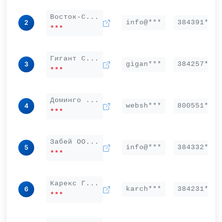
Восток-С...
info@***
384391***
2
***
Гигант С...
gigan***
384257***
3
***
Доминго ...
websh***
800551***
4
***
Забей ОО...
info@***
384332***
5
***
Карекс Г...
karch***
384231***
6
***