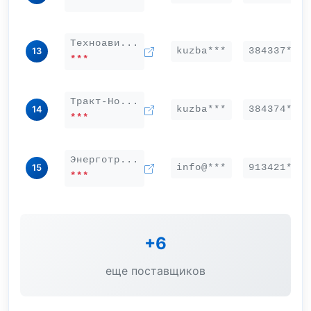
***
Техноави...
kuzba***
384337***
13
***
Тракт-Но...
kuzba***
384374***
14
***
Энерготр...
info@***
913421***
15
***
+6
еще поставщиков