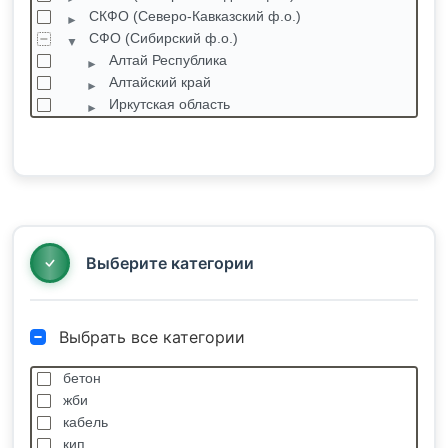
СКФО (Северо-Кавказский ф.о.)
СФО (Сибирский ф.о.)
Алтай Республика
Алтайский край
Иркутская область
Кемеровская область
Акация
Анжеро-Судженск
Белово
Белогорск
Березовский
Выберите категории
Выбрать все категории
бетон
жби
кабель
кип