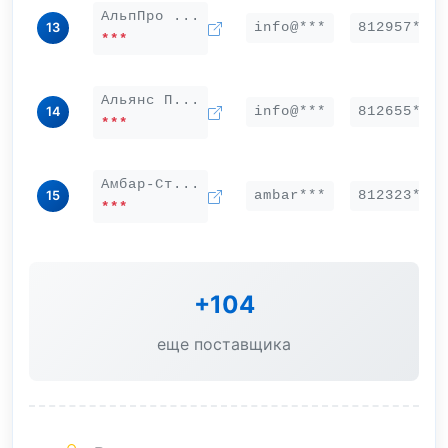
АльпПро ...
info@***
812957***
13
***
Альянс П...
info@***
812655***
14
***
Амбар-Ст...
ambar***
812323***
15
***
+104
еще поставщика