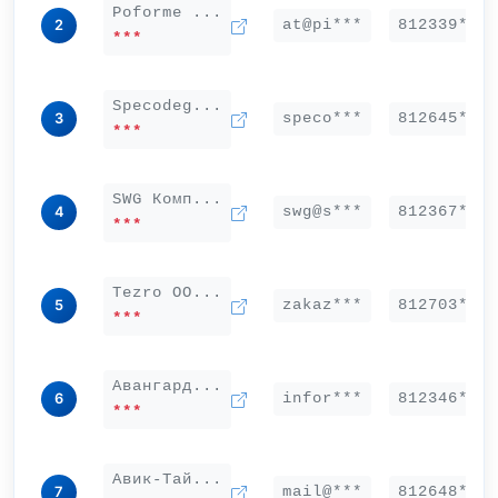
Poforme ...
at@pi***
812339***
2
***
Specodeg...
speco***
812645***
3
***
SWG Комп...
swg@s***
812367***
4
***
Tezro ОО...
zakaz***
812703***
5
***
Авангард...
infor***
812346***
6
***
Авик-Тай...
mail@***
812648***
7