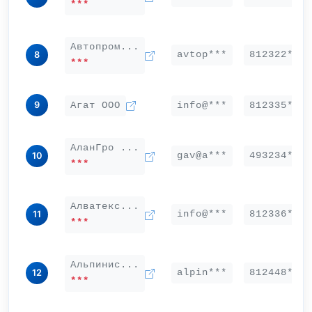
***
Автопром...
avtop***
812322***
8
***
9
Агат ООО
info@***
812335***
АланГро ...
gav@a***
493234***
10
***
Алватекс...
info@***
812336***
11
***
Альпинис...
alpin***
812448***
12
***