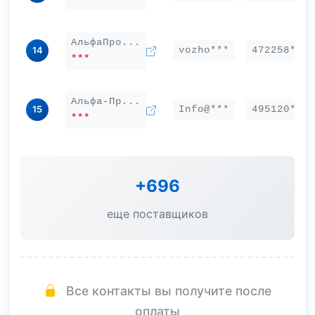
АльфаПро...
vozho***
472258***
14
***
Альфа-Пр...
Info@***
495120***
15
***
+696
еще поставщиков
Все контакты вы получите после
оплаты