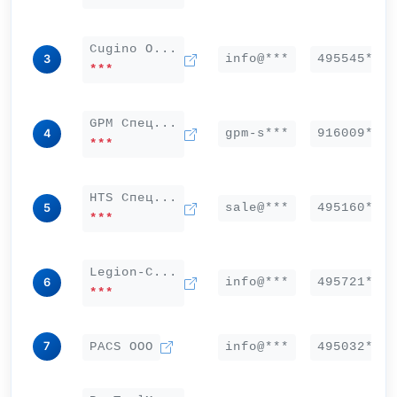
Cugino О...
info@***
495545***
3
***
GPM Спец...
gpm-s***
916009***
4
***
HTS Спец...
sale@***
495160***
5
***
Legion-С...
info@***
495721***
6
***
7
PACS ООО
info@***
495032***