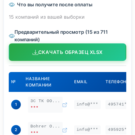
Что вы получите после оплаты
15 компаний из вашей выборки
Предварительный просмотр (15 из 711
компаний)
СКАЧАТЬ ОБРАЗЕЦ XLSX
НАЗВАНИЕ
№
EMAIL
ТЕЛЕФОН
КОМПАНИИ
3С ТК ОО...
info@***
495741***
1
***
Bohrer О...
info@***
495925***
2
***