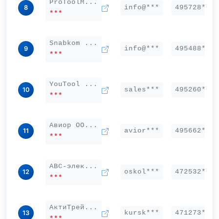
ProToolM...
info@***
495728***
8
***
Snabkom ...
info@***
495488***
9
***
YouTool ...
sales***
495260***
10
***
Авиор ОО...
avior***
495662***
11
***
АВС-элек...
oskol***
472532***
12
***
АктиТрей...
kursk***
471273***
13
***