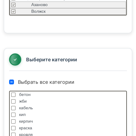
Азаново
Волжск
Волжский
Горняк
Знаменский
Йошкар-Ола
Мочалище
Силикатный
Выберите категории
Выбрать все категории
бетон
жби
кабель
кип
кирпич
краска
кровля