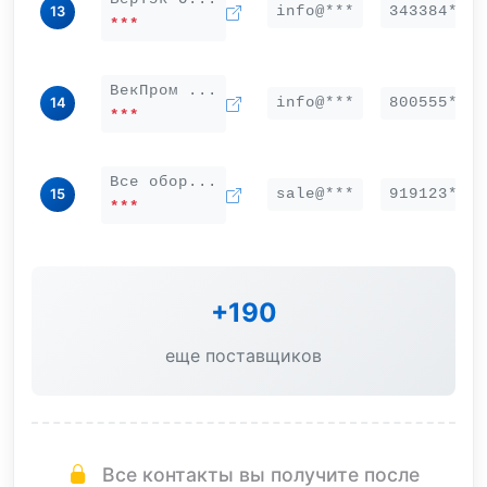
info@***
343384***
13
***
ВекПром ...
info@***
800555***
14
***
Все обор...
sale@***
919123***
15
***
+190
еще поставщиков
Все контакты вы получите после