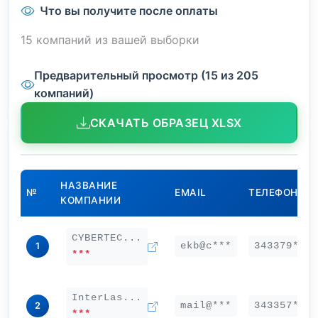
Что вы получите после оплаты
15 компаний из вашей выборки
Предварительный просмотр (15 из 205
компаний)
СКАЧАТЬ ОБРАЗЕЦ XLSX
НАЗВАНИЕ
№
EMAIL
ТЕЛЕФОН
КОМПАНИИ
CYBERTEC...
ekb@c***
343379***
1
***
InterLas...
mail@***
343357***
2
***