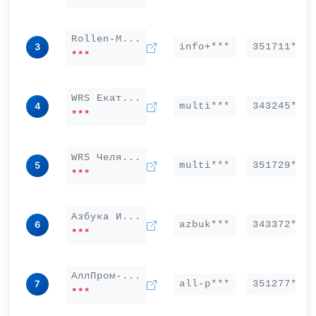
Rollen-M...
info+***
351711***
3
***
WRS Екат...
multi***
343245***
4
***
WRS Челя...
multi***
351729***
5
***
Азбука И...
azbuk***
343372***
6
***
АллПром-...
all-p***
351277***
7
***