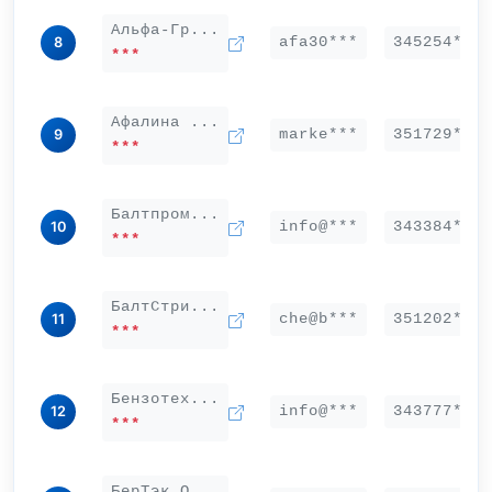
Альфа-Гр...
afa30***
345254***
8
***
Афалина ...
marke***
351729***
9
***
Балтпром...
info@***
343384***
10
***
БалтСтри...
che@b***
351202***
11
***
Бензотех...
info@***
343777***
12
***
БерТэк О...