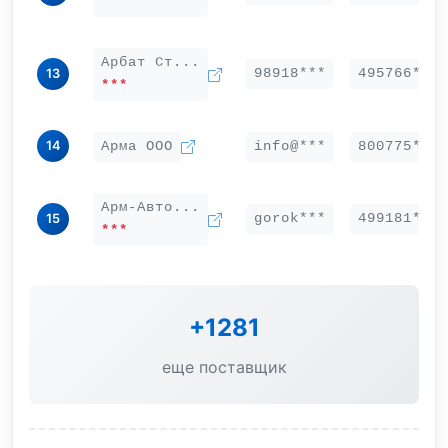
***
Арбат Ст...
98918***
495766***
13
***
14
Арма ООО
info@***
800775***
Арм-Авто...
gorok***
499181***
15
***
+1281
еще поставщик