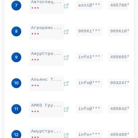
Автоспец...
asn1@***
495780***
7
***
Агроремс...
90561***
905610***
8
***
АжурСтро...
info2***
495665***
9
***
Альянс Т...
info@***
903247***
10
***
АМКО Гру...
info@***
495642***
11
***
АмурСтро...
info+***
495480***
12