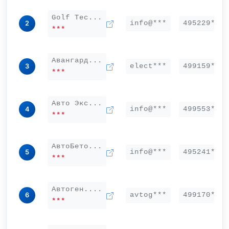
Golf Tec...
info@***
495229***
2
***
Авангард...
elect***
499159***
3
***
Авто Экс...
info@***
499553***
4
***
АвтоБето...
info@***
495241***
5
***
Автоген....
avtog***
499170***
6
***