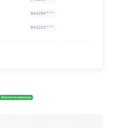
841292***
841221***
Бесплатно навсегда