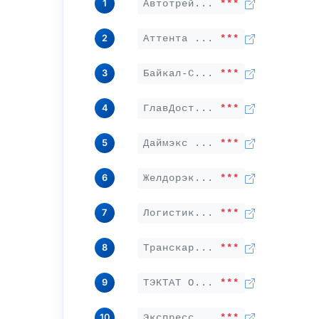
1
Автотрей...
***
2
Аттента ...
***
3
Байкал-С...
***
4
ГлавДост...
***
5
Даймэкс ...
***
6
Желдорэк...
***
7
Логистик...
***
8
Транскар...
***
9
ТЭКТАТ О...
***
10
Экспресс...
***