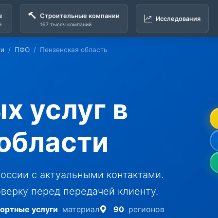
в
Строительные компании
Исследования
й
167 тысяч компаний
ги
ПФО
Пензенская область
х услуг в
области
оссии с актуальными контактами.
верку перед передачей клиенту.
ортные услуги
материал
90
регионов