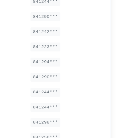
841244***
841290***
841242***
841223***
841294***
841290***
841244***
841244***
841298***
841256***