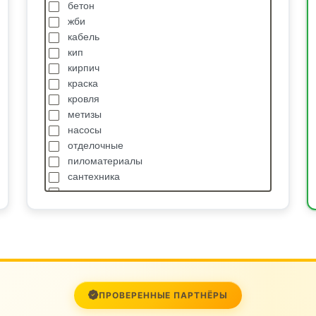
бетон
жби
кабель
кип
кирпич
краска
кровля
метизы
насосы
отделочные
пиломатериалы
сантехника
спецодежда
станки
стройтехника
сыпучие
транспортные услуги
трубопроводная арматура
цветной металл
ПРОВЕРЕННЫЕ ПАРТНЁРЫ