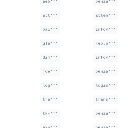
ae5***
penza***
att***
atten***
bai***
info@***
gla***
reo.p***
dim***
info@***
jde***
penza***
log***
logis***
tra***
trans***
tk-***
penza***
exp***
penza***