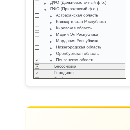
ДФО (Дальневосточный ф.о.)
ПФО (Приволжский ф.о.)
Астраханская область
Башкортостан Республика
Кировская область
Марий Эл Республика
Мордовия Республика
Нижегородская область
Оренбургская область
Пензенская область
Бессоновка
Городище
Грабово
Заречный
Земетчино
Исса
Каменка
Комаровка
Кузнецк