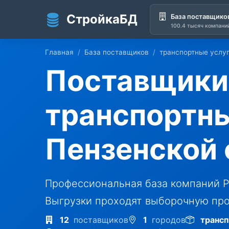
СтройкаБД
База поставщико
100.4 тысяч компани
Перейти к основному содержанию
Главная
База поставщиков
транспортные услу
Поставщики
транспортны
Пензенской 
Профессиональная база компаний Р
Выгрузки проходят выборочную про
12
поставщиков
1
городов
трансп