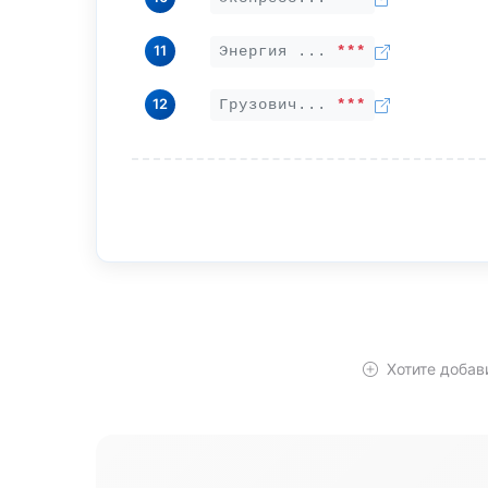
11
Энергия ...
***
12
Грузович...
***
Хотите добав