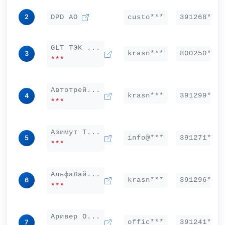
2
DPD АО
custo***
391268***
GLT ТЭК ...
krasn***
800250***
3
***
Автотрей...
krasn***
391299***
4
***
Азимут Т...
info@***
391271***
5
***
АльфаЛай...
krasn***
391296***
6
***
Аривер О...
offic***
391241***
7