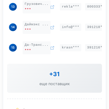
Грузович...
rekla***
800333***
13
***
Даймэкс ...
info@***
391218***
14
***
Да-Транс...
krasn***
391216***
15
***
+31
еще поставщик