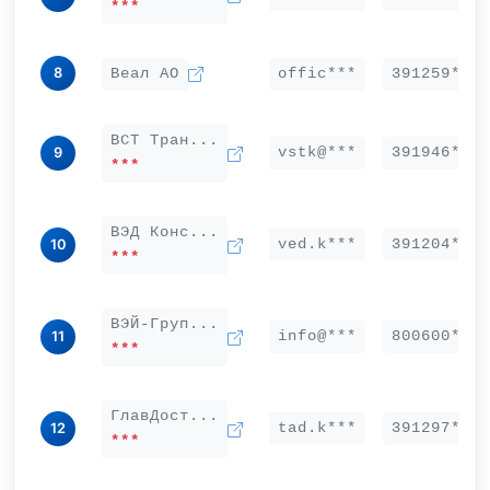
***
8
Веал АО
offic***
391259***
ВСТ Тран...
vstk@***
391946***
9
***
ВЭД Конс...
ved.k***
391204***
10
***
ВЭЙ-Груп...
info@***
800600***
11
***
ГлавДост...
tad.k***
391297***
12
***