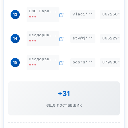
ЕМС Гара...
vladi***
867250***
13
***
ЖелДорЭк...
stv@j***
865229***
14
***
Желдорэк...
pgors***
879338***
15
***
+31
еще поставщик