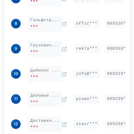
***
Гольфстр...
offic***
865220***
8
***
Грузович...
rekla***
800333***
9
***
Даймэкс ...
info@***
865223***
10
***
Деловые ...
pismo***
865239***
11
***
Доставки...
stavr***
865256***
12
***