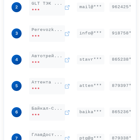
GLT ТЭК ...
mail@***
962425***
2
***
Perevozk...
info@***
918758***
3
***
Автотрей...
stavr***
865238***
4
***
Аттента ...
atten***
879397***
5
***
Байкал-С...
baika***
865236***
6
***
ГлавДост...
ptg@g***
879338***
7