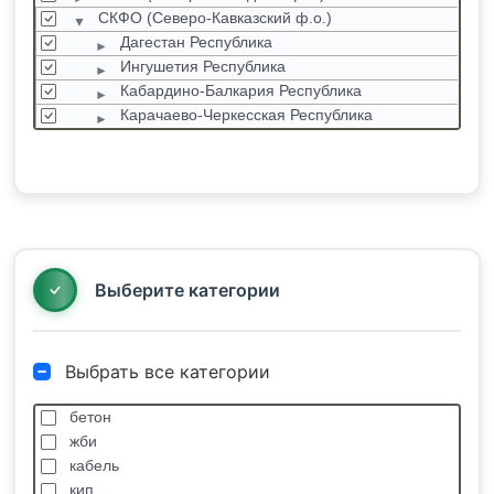
СКФО (Северо-Кавказский ф.о.)
Дагестан Республика
Ингушетия Республика
Кабардино-Балкария Республика
Карачаево-Черкесская Республика
Северная Осетия Республика
Ставропольский край
Чеченская республика
СФО (Сибирский ф.о.)
УФО (Уральский ф.о.)
ЦФО (Центральный ф.о.)
Выберите категории
Выбрать все категории
бетон
жби
кабель
кип