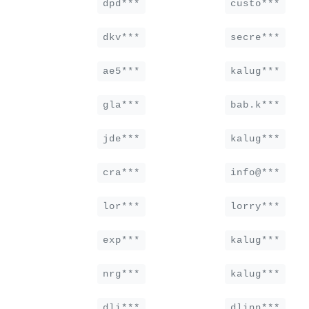
dpd***
custo***
dkv***
secre***
ae5***
kalug***
gla***
bab.k***
jde***
kalug***
cra***
info@***
lor***
lorry***
exp***
kalug***
nrg***
kalug***
dli***
dlinn***