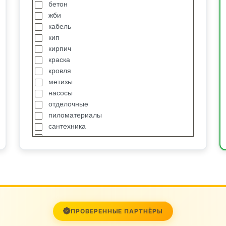
бетон
жби
кабель
кип
кирпич
краска
кровля
метизы
насосы
отделочные
пиломатериалы
сантехника
спецодежда
станки
стройтехника
сыпучие
транспортные услуги
трубопроводная арматура
цветной металл
ПРОВЕРЕННЫЕ ПАРТНЁРЫ