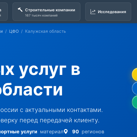
в
Строительные компании
Исследования
й
167 тысяч компаний
ги
ЦФО
Калужская область
х услуг в
области
оссии с актуальными контактами.
верку перед передачей клиенту.
портные услуги
материал
90
регионов