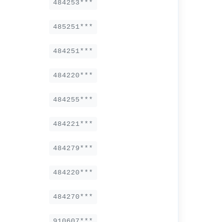
484253***
485251***
484251***
484220***
484255***
484221***
484279***
484220***
484270***
910607***