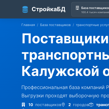
СтройкаБД
База поставщико
100.4 тысяч компани
Перейти к основному содержанию
Главная
База поставщиков
транспортные услу
Поставщики
транспортны
Калужской 
Профессиональная база компаний Р
Выгрузки проходят выборочную про
10
поставщиков
2
городов
транс