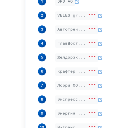
1
DPD АО
2
VELES gr...
***
3
Автотрей...
***
4
ГлавДост...
***
5
Желдорэк...
***
6
Крафтер ...
***
7
Лорри ОО...
***
8
Экспресс...
***
9
Энергия ...
***
10
М-Транс ...
***