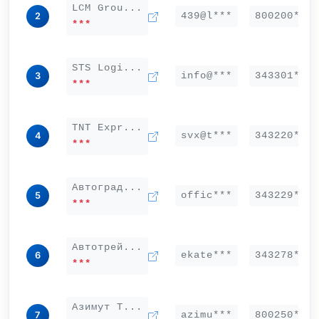
LCM Grou...
439@l***
800200***
2
***
STS Logi...
info@***
343301***
3
***
TNT Expr...
svx@t***
343220***
4
***
Автоград...
offic***
343229***
5
***
Автотрей...
ekate***
343278***
6
***
Азимут Т...
azimu***
800250***
7