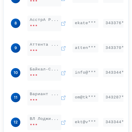
***
АсстрА Р...
ekate***
343376***
8
***
Аттента ...
atten***
343370***
9
***
Байкал-С...
info@***
343344***
10
***
Вариант ...
om@tk***
343287***
11
***
ВЛ Лоджи...
ekt@v***
343344***
12
***