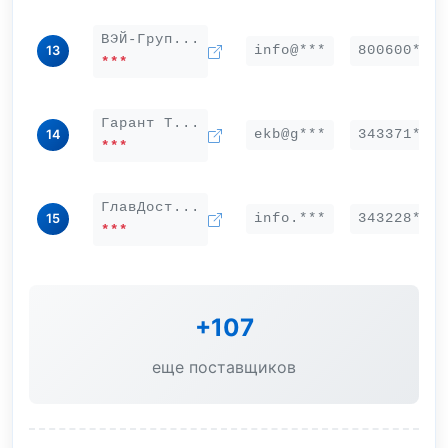
ВЭЙ-Груп...
info@***
800600***
13
***
Гарант Т...
ekb@g***
343371***
14
***
ГлавДост...
info.***
343228***
15
***
+107
еще поставщиков