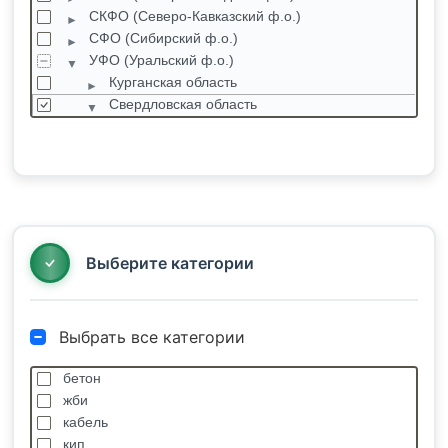
СКФО (Северо-Кавказский ф.о.)
СФО (Сибирский ф.о.)
УФО (Уральский ф.о.)
Курганская область
Свердловская область
Алапаевск
Арамиль
Артемовский
Асбест
Атиг
Балтым
Выберите категории
Выбрать все категории
бетон
жби
кабель
кип