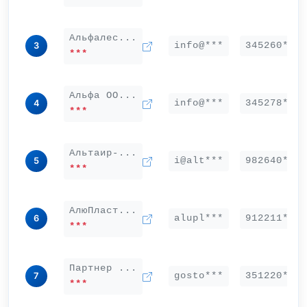
Альфалес...
info@***
345260***
3
***
Альфа ОО...
info@***
345278***
4
***
Альтаир-...
i@alt***
982640***
5
***
АлюПласт...
alupl***
912211***
6
***
Партнер ...
gosto***
351220***
7
***