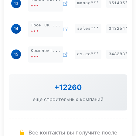
manag***
951435***
13
***
Трон СК ...
sales***
343254***
14
***
Комплект...
cs-co***
343383***
15
***
+12260
еще строительных компаний
Все контакты вы получите после