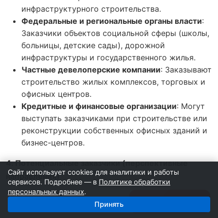
инфраструктурного строительства.
Федеральные и региональные органы власти
:
Заказчики объектов социальной сферы (школы,
больницы, детские сады), дорожной
инфраструктуры и государственного жилья.
Частные девелоперские компании
: Заказывают
строительство жилых комплексов, торговых и
офисных центров.
Кредитные и финансовые организации
: Могут
выступать заказчиками при строительстве или
реконструкции собственных офисных зданий и
бизнес-центров.
4. Потенциальные заказчики (перспективные
Сайт использует cookies для аналитики и работы
направления)
сервисов. Подробнее — в
Политике обработки
персональных данных
.
12 275 компаний
Рынок строительства в УФО продолжает
Получить базу
Принять
17 138 ₽
развиваться, открывая новые возможности.