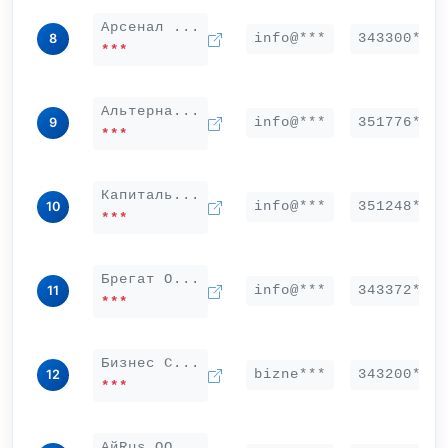
Арсенал ...
info@***
343300***
8
***
Альтерна...
info@***
351776***
9
***
Капиталь...
info@***
351248***
10
***
Брегат О...
info@***
343372***
11
***
Бизнес С...
bizne***
343200***
12
***
АйRus ОО...