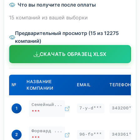
Что вы получите после оплаты
15 компаний из вашей выборки
Предварительный просмотр (15 из 12275
компаний)
СКАЧАТЬ ОБРАЗЕЦ XLSX
НАЗВАНИЕ
№
EMAIL
ТЕЛЕФОН
КОМПАНИИ
Семейный...
7-y-d***
343200***
1
***
Форвард ...
96-fo***
343361***
2
***